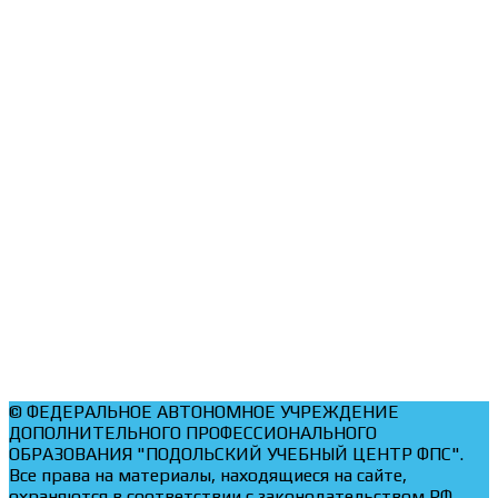
ул.Циолковского, д.58
Режим работы
Рабочие дни: Пн-Пт (08:30-17:30)
Выходные дни: Сб, Вс
Телефоны
+7(496) 753-08-50 (дежурная часть)
+7(496) 753-07-77 (канцелярия)
+7(496) 753-09-00 (бухгалтерия)
© ФЕДЕРАЛЬНОЕ АВТОНОМНОЕ УЧРЕЖДЕНИЕ
ДОПОЛНИТЕЛЬНОГО ПРОФЕССИОНАЛЬНОГО
ОБРАЗОВАНИЯ "ПОДОЛЬСКИЙ УЧЕБНЫЙ ЦЕНТР ФПС".
Все права на материалы, находящиеся на сайте,
охраняются в соответствии с законодательством РФ.