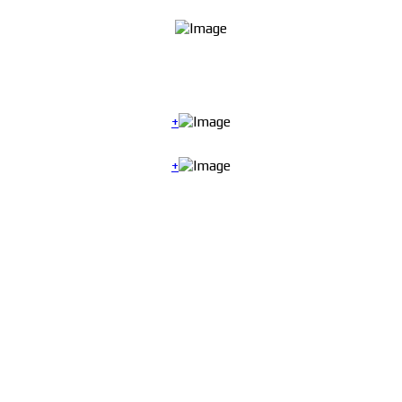
+
+
Адрес
142108
Московская область, г.о.Подольск